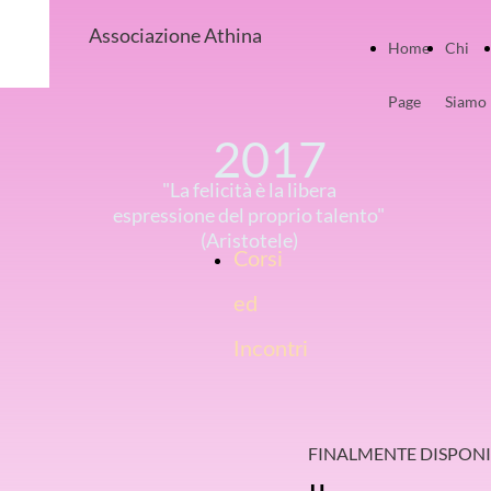
Associazione Athina
Home
Chi
Page
Siamo
2017
"La felicità è la libera
espressione del proprio talento"
(Aristotele)
Corsi
ed
Incontri
FINALMENTE DISPONI